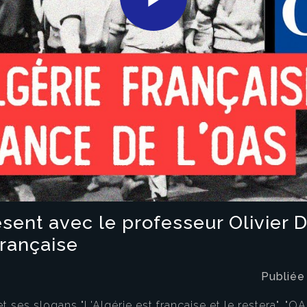
Play
Video
nt avec le professeur Olivier Da
française
Publiée
 ses slogans "L'Algérie est française et le restera", "O