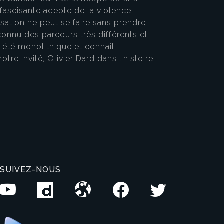
fascisante adepte de la violence.
isation ne peut se faire sans prendre
connu des parcours très différents et
s été monolithique et connaît
e invité, Olivier Dard dans l’histoire
SUIVEZ-NOUS