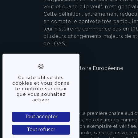
veut et quand elle veut", n’est génér
Cette définition, extrêmement réductri
en compte le contexte très particulie
leur histoire ne commence pas en 1961 
plusieurs changements majeurs de stru
de l’OAS.
La Revue d'Histoire Européenne
Ce site utilise des
cookies et vous donne
le contrôle sur ceux
que vous souhaitez
activer
À PROPOS
TVLibertés représente la première chaîne audio
Tout accepter
indépendante des partis, des oligarques comme d
apporter une information exemplaire et vérifiée, 
Tout refuser
s’attache à donner la parole, sans exclusive, à ce