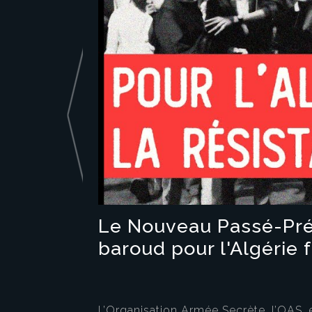
Le Nouveau Passé-Prése
baroud pour l'Algérie 
L’Organisation Armée Secrète, l’OAS, et