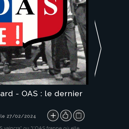
rd - OAS : le dernier
 le 27/02/2024
AS vaincra" ou "l'OAS frappe où elle