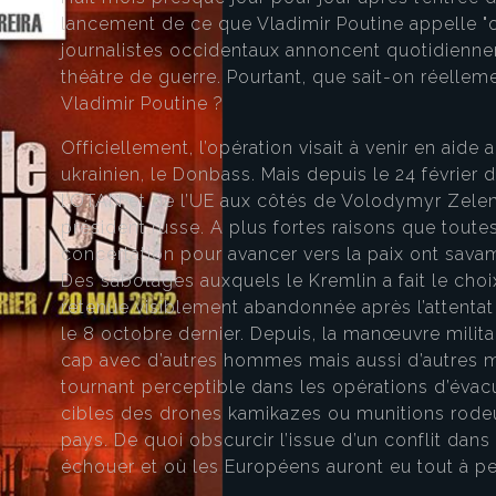
lancement de ce que Vladimir Poutine appelle "op
journalistes occidentaux annoncent quotidienne
théâtre de guerre. Pourtant, que sait-on réellem
Vladimir Poutine ?
Officiellement, l’opération visait à venir en aid
ukrainien, le Donbass. Mais depuis le 24 février 
l’OTAN et de l’UE aux côtés de Volodymyr Zelen
président russe. A plus fortes raisons que toute
concertation pour avancer vers la paix ont sav
Des sabotages auxquels le Kremlin a fait le cho
retenue visiblement abandonnée après l’attentat
le 8 octobre dernier. Depuis, la manœuvre milita
cap avec d’autres hommes mais aussi d’autres 
tournant perceptible dans les opérations d’éva
cibles des drones kamikazes ou munitions rode
pays. De quoi obscurcir l’issue d’un conflit dans
échouer et où les Européens auront eu tout à pe