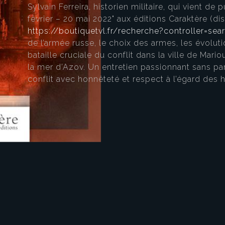
Sylvain Ferreira, historien militaire, qui vient de 
février – 20 mai 2022" aux éditions Caraktère (dis
https://boutiquetvl.fr/recherche?controller=sear
de l’armée russe, le choix des armes, les évoluti
bataille cruciale du conflit dans la ville de Mario
la mer d’Azov. Un entretien passionnant sans part
conflit avec honnêteté et respect à l’égard de