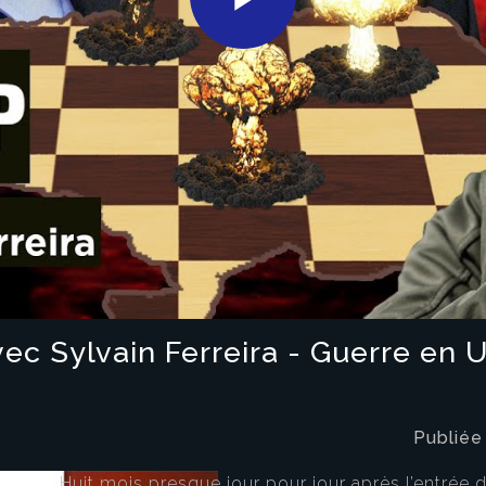
Play
Video
ec Sylvain Ferreira - Guerre en Uk
Publiée
Huit mois presque jour pour jour après l’entrée 