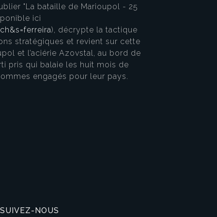
publier "La bataille de Marioupol - 25
ponible ici
ch&s=ferreira
), décrypte la tactique
ons stratégiques et revient sur cette
upol et l’aciérie Azovstal, au bord de
i pris qui balaie les huit mois de
s hommes engagés pour leur pays.
SUIVEZ-NOUS