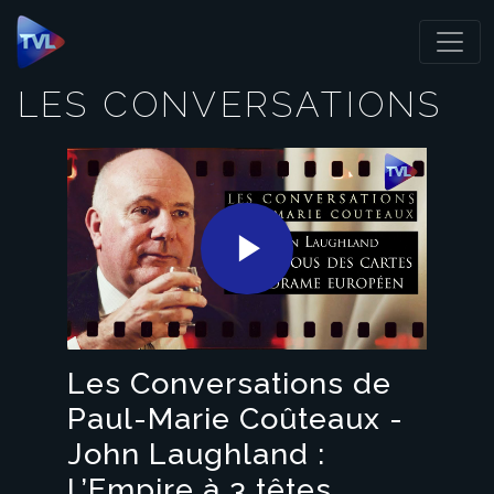
Panneau de gestion des cookies
LES CONVERSATIONS
Play
Video
Les Conversations de
Paul-Marie Coûteaux -
John Laughland :
L’Empire à 3 têtes