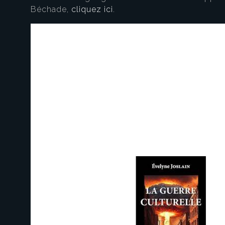
Béchade,
cliquez ici
.