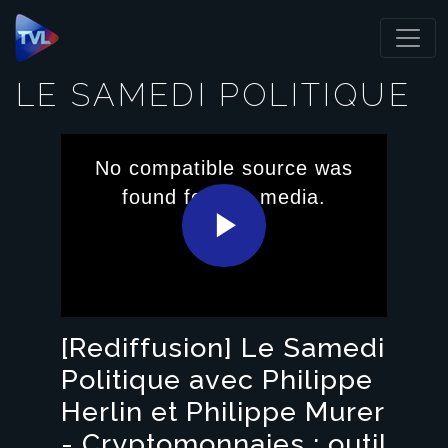
Panneau de gestion des cookies
LE SAMEDI POLITIQUE
This
is
No compatible source was
a
modal
found for this media.
window.
Play
Video
[Rediffusion] Le Samedi
Politique avec Philippe
Herlin et Philippe Murer
- Cryptomonnaies : outil