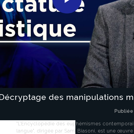
Play
Video
 Décryptage des manipulations mi
Publiée
"L’Encyclopédie des euphémismes contemporains
langue", dirigée par Sami Biasoni, est une œuvre 