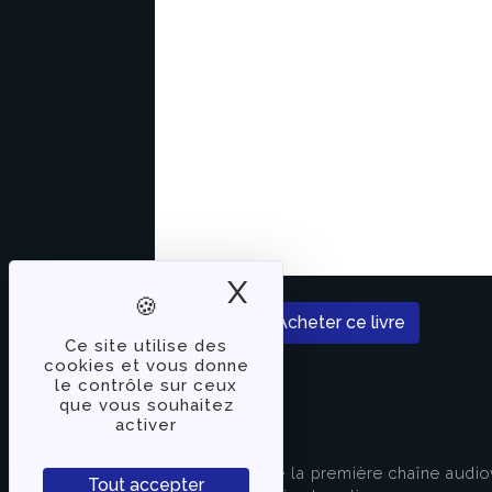
X
Masquer le band
Acheter ce livre
Ce site utilise des
cookies et vous donne
le contrôle sur ceux
que vous souhaitez
activer
À PROPOS
TVLibertés représente la première chaîne audio
Tout accepter