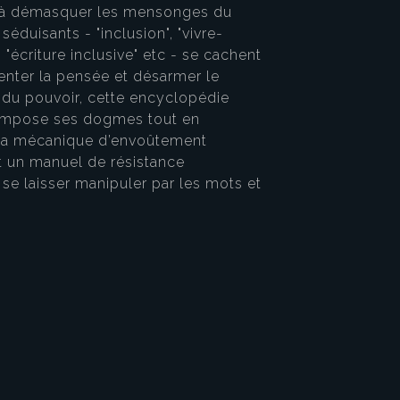
dés à démasquer les mensonges du
éduisants - "inclusion", "vivre-
, "écriture inclusive" etc - se cachent
enter la pensée et désarmer le
 du pouvoir, cette encyclopédie
 impose ses dogmes tout en
e la mécanique d’envoûtement
st un manuel de résistance
e se laisser manipuler par les mots et
!