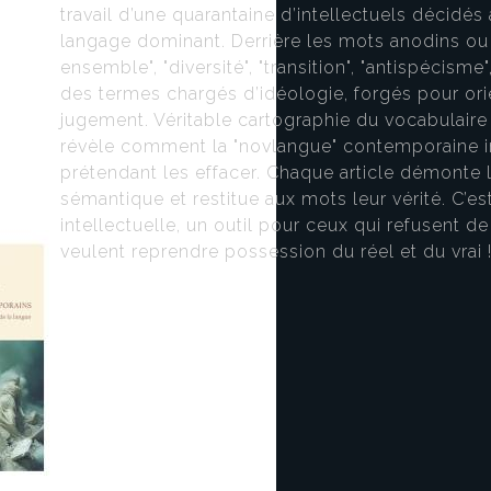
travail d’une quarantaine d’intellectuels déci
langage dominant. Derrière les mots anodins ou s
ensemble", "diversité", "transition", "antispécisme"
des termes chargés d’idéologie, forgés pour ori
jugement. Véritable cartographie du vocabulaire
révèle comment la "novlangue" contemporaine
prétendant les effacer. Chaque article démont
sémantique et restitue aux mots leur vérité. C’e
intellectuelle, un outil pour ceux qui refusent d
veulent reprendre possession du réel et du vrai 