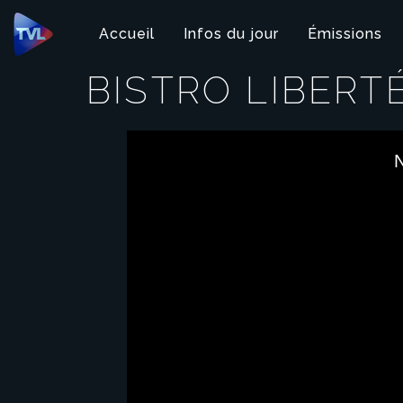
Panneau de gestion des cookies
Accueil
Infos du jour
Émissions
BISTRO LIBERT
This
is
N
a
modal
window.