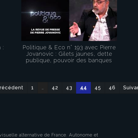
 :
Politique & Eco n° 193 avec Pierre
Jovanovic : Gilets jaunes, dette
publique, pouvoir des banques
eau des cookies
récédent
1
…
42
43
44
45
46
Suiva
visuelle alternative de France. Autonome et