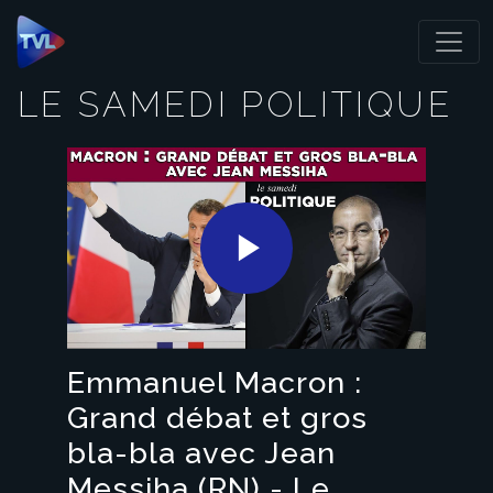
Panneau de gestion des cookies
LE SAMEDI POLITIQUE
Play
Video
Emmanuel Macron :
Grand débat et gros
bla-bla avec Jean
Messiha (RN) - Le