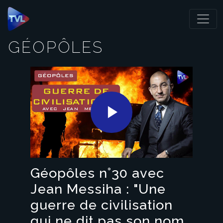
Panneau de gestion des cookies
GÉOPÔLES
Play
Video
Géopôles n°30 avec
Jean Messiha : "Une
guerre de civilisation
qui ne dit pas son nom