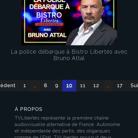
La police débarque à Bistro Libertés avec
Bruno Attal
cédent
1
…
8
9
10
11
12
…
17
Su
À PROPOS
TVLibertés représente la première chaîne
audiovisuelle alternative de France. Autonome
et indépendante des partis, des oligarques
comme de l’Etat, TVLibertés poursuit deux