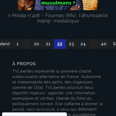
I-Média n°418 - Fournas (RN), l'ahurissante
manip' médiatique
édent
1
…
20
21
22
23
24
…
40
S
À PROPOS
TVLibertés représente la première chaîne
audiovisuelle alternative de France. Autonome
et indépendante des partis, des oligarques
comme de l’Etat, TVLibertés poursuit deux
objectifs majeurs : apporter une information
exemplaire et vérifiée, libérée du filtre du
politiquement correct. Elle s’attache à donner la
parole, sans exclusive, à ceux qui défendent
l’esprit français et la civilisation européenne.