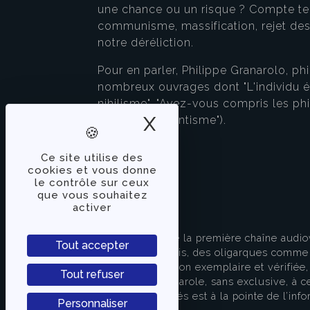
une chance ou un risque ? Compte te
communisme, massification, rejet des 
notre déréliction.
Pour en parler, Philippe Granarolo, ph
nombreux ouvrages dont "L'individu éte
nihilisme", "Avez-vous compris les ph
X
Masquer le band
Héritage du kantisme").
Ce site utilise des
cookies et vous donne
le contrôle sur ceux
que vous souhaitez
activer
À PROPOS
TVLibertés représente la première chaîne audio
Tout accepter
indépendante des partis, des oligarques comme d
apporter une information exemplaire et vérifiée, 
Tout refuser
s’attache à donner la parole, sans exclusive, à ce
européenne. TVLibertés est à la pointe de l’info
Personnaliser