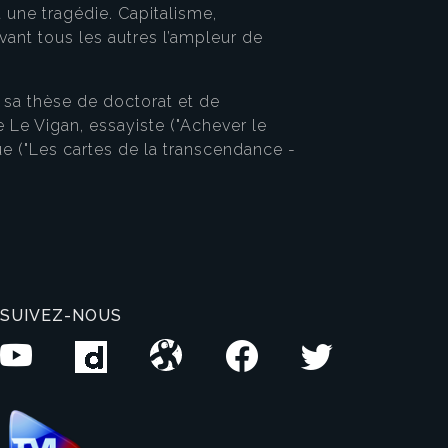
une tragédie. Capitalisme,
vant tous les autres l’ampleur de
é sa thèse de doctorat et de
e Le Vigan, essayiste ("Achever le
e ("Les cartes de la transcendance -
SUIVEZ-NOUS