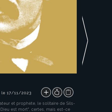
 le 17/11/2023
teur et prophète, le solitaire de Sils-
 "Dieu est mort", certes, mais est-ce