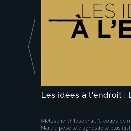
Les idées à l'endroit 
Nietzsche philosophait "à coups de mar
Maria a posé le diagnostic le plus just