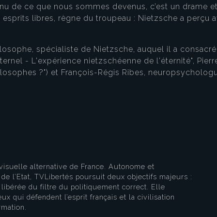
nu de ce que nous sommes devenus, c’est un drame et 
esprits libres, règne du troupeau : Nietzsche a perçu a
ilosophe, spécialiste de Nietzsche, auquel il a consacr
rnel - L'expérience nietzschéenne de l'éternité", Pierr
ilosophes ?") et François-Régis Ribes, neuropsychologu
eau des cookies
visuelle alternative de France. Autonome et
e l’Etat, TVLibertés poursuit deux objectifs majeurs :
libérée du filtre du politiquement correct. Elle
ux qui défendent l’esprit français et la civilisation
rmation.