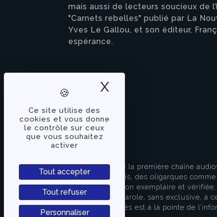
mais aussi de lecteurs soucieux de l
"Carnets rebelles" publié par La Nouv
Yves Le Gallou, et son éditeur, Fran
espérance.
X
Masquer le band
Ce site utilise des
cookies et vous donne
le contrôle sur ceux
que vous souhaitez
activer
À PROPOS
TVLibertés représente la première chaîne audio
Tout accepter
indépendante des partis, des oligarques comme d
apporter une information exemplaire et vérifiée, 
Tout refuser
s’attache à donner la parole, sans exclusive, à ce
européenne. TVLibertés est à la pointe de l’info
Personnaliser